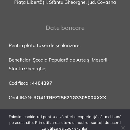
Piața Libertății, Sfântu Gheorghe, Jud. Covasna
Date bancare
Pentru plata taxei de școlarizare:
Beneficiar: Școala Populară de Arte și Meserii,
Sfântu Gheorghe;
Cod fiscal:
4404397
Cont IBAN:
RO41TREZ25621G330500XXXX
Adresa: Piața Libertății, nr. 9, Sfântu Gheorghe,
Folosim cookie-uri pentru a vă oferi o experiență cât mai bună
județul Covasna
pe acest site. Prin utilizarea site-ului nostru, sunteți de acord
cu utilizarea cookie-urilor.